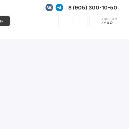
8 (905) 300-10-50
Корзина
0
ти
от 0 ₽
Стеновые панели
Фурнитура
Декор