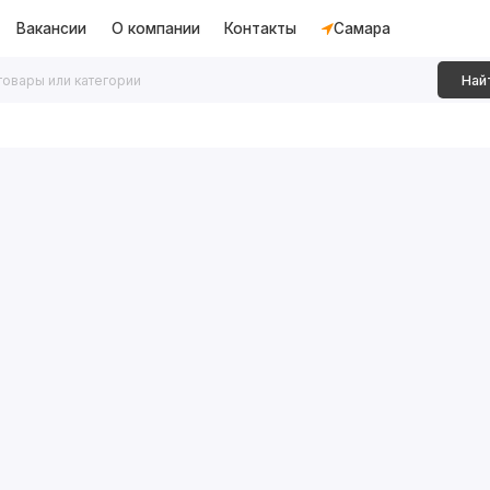
Вакансии
О компании
Контакты
Самара
Най
дки
Алюминиевые перегородки
Декоративные рейки