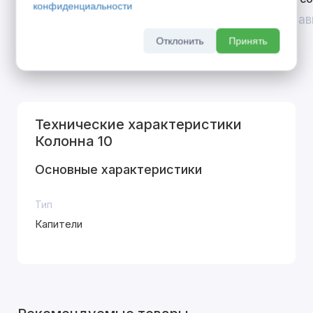
конфиденциальности
скидка 10% на межкомнатные двери при
До 31 ав
покупке входной двери
Отклонить
Принять
До 31 августа 2026 г
Технические характеристики
Колонна 10
Основные характеристики
Тип
Капители