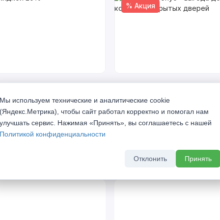
% Акция
кидкой 20%
Скрытый бонус - выгода до 
комплект скрытых дверей
а 2026 г
Мы используем технические и аналитические cookie
До 31 августа 2026 г
(Яндекс.Метрика), чтобы сайт работал корректно и помогал нам
улучшать сервис. Нажимая «Принять», вы соглашаетесь с нашей
Политикой конфиденциальности
Отклонить
Принять