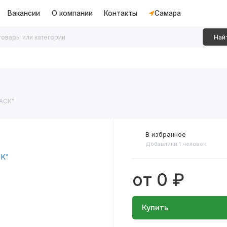
Вакансии
О компании
Контакты
Самара
Най
дки
Алюминиевые перегородки
Декоративные рейки
LACK"
В избранное
Добавлили 1 человек
от 0 ₽
Купить