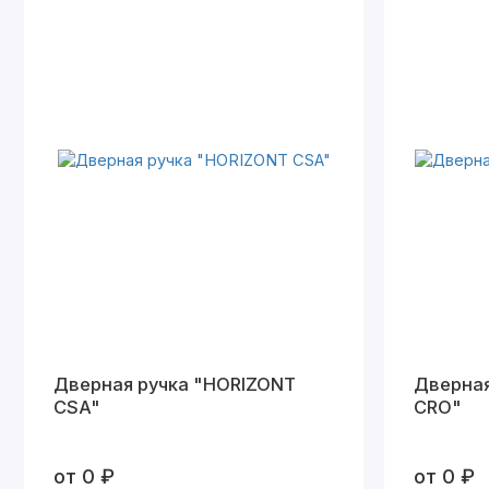
Дверная ручка "HORIZONT
Дверная
CSA"
СRO"
от 0 ₽
от 0 ₽