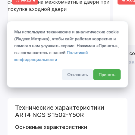
Мы используем технические и аналитические cookie
(Яндекс.Метрика), чтобы сайт работал корректно и
помогал нам улучшать сервис. Нажимая «Принять»,
вы соглашаетесь с нашей
Политикой
Открой двери выгоде. Дополнительная
Divilux 
конфиденциальности
скидка 10% на межкомнатные двери при
До 31 ав
покупке входной двери
Отклонить
Принять
До 31 августа 2026 г
Технические характеристики
ART4 NCS S 1502-Y50R
Основные характеристики