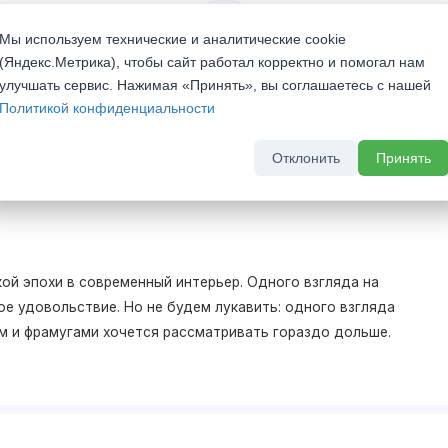
кидкой 20%
Скрытый бонус - выгода до 
Мы используем технические и аналитические cookie
комплект скрытых дверей
а 2026 г
(Яндекс.Метрика), чтобы сайт работал корректно и помогал нам
До 31 августа 2026 г
улучшать сервис. Нажимая «Принять», вы соглашаетесь с нашей
Политикой конфиденциальности
Отклонить
Принять
ой эпохи в современный интерьер. Одного взгляда на
е удовольствие. Но не будем лукавить: одного взгляда
м и фрамугами хочется рассматривать гораздо дольше.