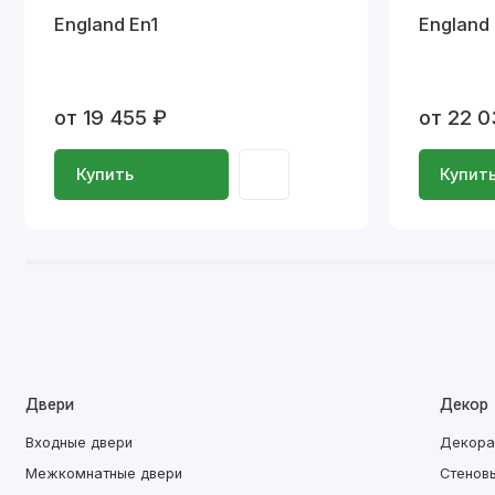
England En1
England
от 19 455 ₽
от 22 0
Купить
Купит
Двери
Декор
Входные двери
Декора
Межкомнатные двери
Стенов