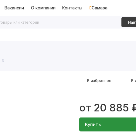
Вакансии
О компании
Контакты
Самара
Най
дки
Алюминиевые перегородки
Декоративные рейки
о 3
В избранное
В 
от 20 885 
Купить