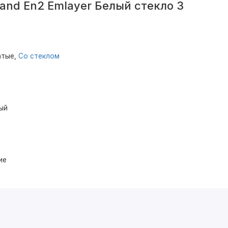
and En2 Emlayer Белый стекло 3
атые,
Со стеклом
ый
ие