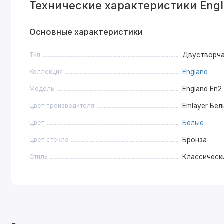
Технические характеристики Engl
Основные характеристики
Тип
Двустворч
Коллекция
England
Модель
England En2
Цвет производителя
Emlayer Бел
Цвет
Белые
Цвет стекла
Бронза
Стиль
Классическ