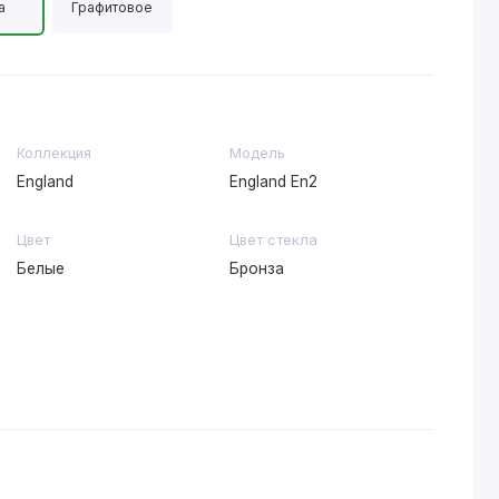
а
Графитовое
Коллекция
Модель
England
England En2
Цвет
Цвет стекла
Белые
Бронза