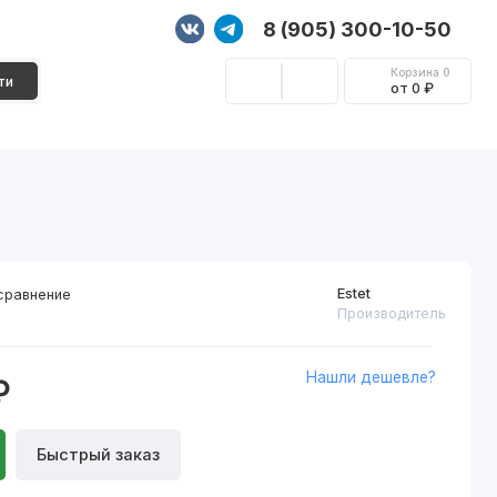
8 (905) 300-10-50
Корзина
0
ти
от 0 ₽
Стеновые панели
Фурнитура
Декор
Estet
сравнение
Производитель
Нашли дешевле?
₽
Быстрый заказ