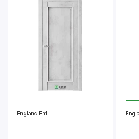
England En1
Engl