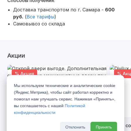
Способы получения:
Доставка транспортом по г. Самара -
600
руб.
(
Все тарифы
)
Самовывоз со склада
Акции
% Акция
% Акц
Мы используем технические и аналитические cookie
(Яндекс.Метрика), чтобы сайт работал корректно и
помогал нам улучшать сервис. Нажимая «Принять»,
вы соглашаетесь с нашей
Политикой
конфиденциальности
Открой двери выгоде. Дополнительная
Divilux 
Отклонить
Принять