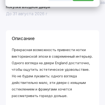
скидка 10% на межкомнатные двери при
До 31 ав
покупке входной двери
До 31 августа 2026 г
Описание
Прекрасная возможность привнести нотки
викторианской эпохи в современный интерьер.
Одного взгляда на двери England достаточно,
чтобы ощутить эстетическое удовольствие.
Но не будем лукавить: одного взгляда
действительно мало, эти двери с изящным
остеклением и фрамугами хочется
рассматривать гораздо дольше.