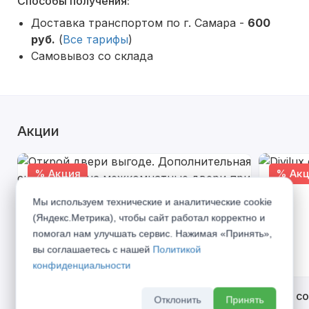
Способы получения:
Доставка транспортом по г. Самара -
600
руб.
(
Все тарифы
)
Самовывоз со склада
Акции
% Акция
% Акц
Мы используем технические и аналитические cookie
(Яндекс.Метрика), чтобы сайт работал корректно и
помогал нам улучшать сервис. Нажимая «Принять»,
вы соглашаетесь с нашей
Политикой
конфиденциальности
Открой двери выгоде. Дополнительная
Divilux 
Отклонить
Принять