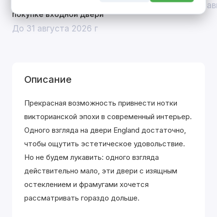
скидка 10% на межкомнатные двери при
До 31 ав
покупке входной двери
До 31 августа 2026 г
Описание
Прекрасная возможность привнести нотки
викторианской эпохи в современный интерьер.
Одного взгляда на двери England достаточно,
чтобы ощутить эстетическое удовольствие.
Но не будем лукавить: одного взгляда
действительно мало, эти двери с изящным
остеклением и фрамугами хочется
рассматривать гораздо дольше.