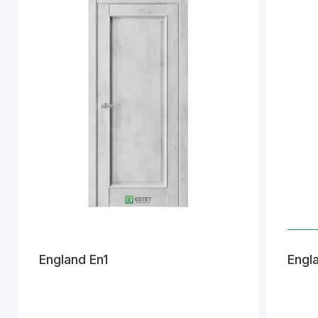
England En1
Engl