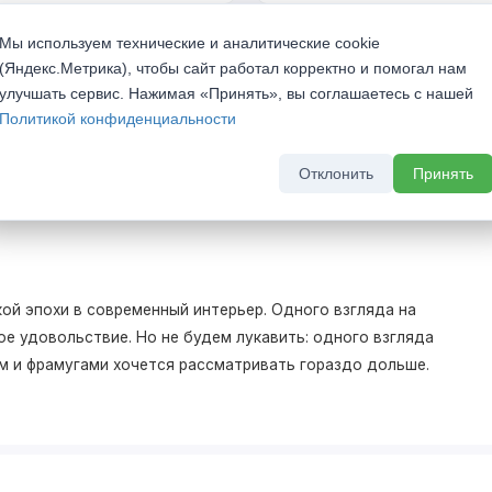
кидкой 20%
Скрытый бонус - выгода до 
Мы используем технические и аналитические cookie
комплект скрытых дверей
а 2026 г
(Яндекс.Метрика), чтобы сайт работал корректно и помогал нам
До 31 августа 2026 г
улучшать сервис. Нажимая «Принять», вы соглашаетесь с нашей
Политикой конфиденциальности
Отклонить
Принять
ой эпохи в современный интерьер. Одного взгляда на
е удовольствие. Но не будем лукавить: одного взгляда
м и фрамугами хочется рассматривать гораздо дольше.