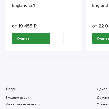
England En1
England
от 19 455 ₽
от 22 0
Купить
Купит
Двери
Декор
Входные двери
Декора
Межкомнатные двери
Стенов