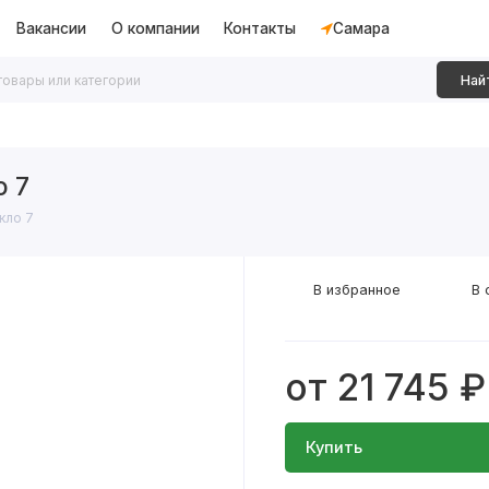
Вакансии
О компании
Контакты
Самара
Най
дки
Алюминиевые перегородки
Декоративные рейки
о 7
кло 7
В избранное
В 
от 21 745 ₽
Купить