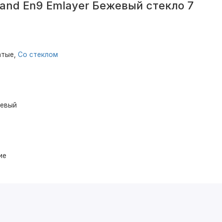
and En9 Emlayer Бежевый стекло 7
атые,
Со стеклом
жевый
ие