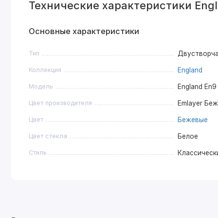
Технические характеристики Engl
Основные характеристики
Тип
Двустворч
Коллекция
England
Модель
England En9
Цвет производителя
Emlayer Бе
Цвет
Бежевые
Цвет стекла
Белое
Стиль
Классическ