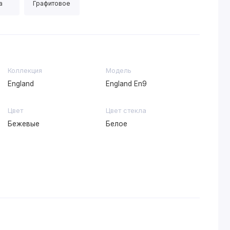
а
Графитовое
Коллекция
Модель
England
England En9
Цвет
Цвет стекла
Бежевые
Белое