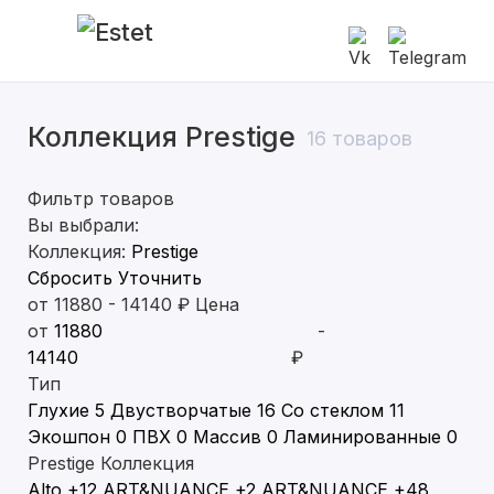
Коллекция Prestige
Современные
16 товаров
Классические
Фильтр товаров
Вы выбрали:
Двустворчатые
Коллекция:
Prestige
Сбросить
Уточнить
С алюминиевой кромкой
от
11880
-
14140
₽
Цена
от
-
С патиной
₽
Тип
Глянцевые
Глухие
5
Двустворчатые
16
Со стеклом
11
Экошпон
0
ПВХ
0
Массив
0
Ламинированные
0
Prestige
Коллекция
Alto
+12
ART&NUANCE
+2
ART&NUANCE
+48