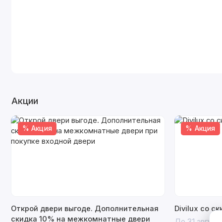
Акции
% Акция
% Акция
Открой двери выгоде. Дополнительная
Divilux со с
скидка 10% на межкомнатные двери
До 31 август