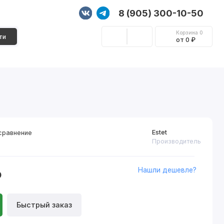
8 (905) 300-10-50
Корзина
0
ти
от 0 ₽
Стеновые панели
Фурнитура
Декор
Estet
сравнение
Производитель
Нашли дешевле?
₽
Быстрый заказ