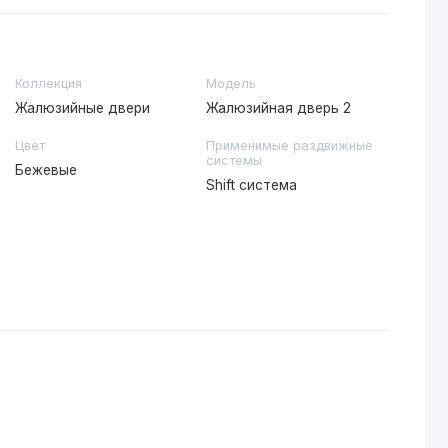
Коллекция
Модель
Жалюзийные двери
Жалюзийная дверь 2
Цвет
Применимые раздвижные
системы
Бежевые
Shift система