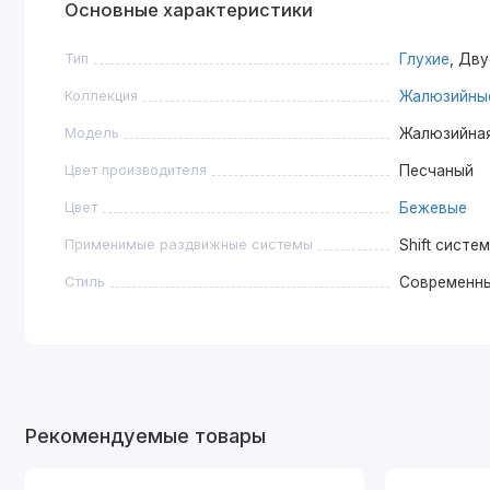
Основные характеристики
Тип
Глухие
, Дв
Коллекция
Жалюзийны
Модель
Жалюзийная
Цвет производителя
Песчаный
Цвет
Бежевые
Применимые раздвижные системы
Shift систе
Стиль
Современн
Рекомендуемые товары