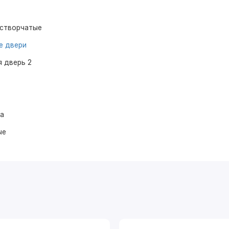
устворчатые
е двери
 дверь 2
ма
ые