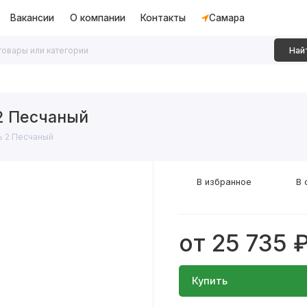
Вакансии
О компании
Контакты
Самара
Най
дки
Алюминиевые перегородки
Декоративные рейки
2 Песчаный
ь 2 Песчаный
В избранное
В 
от 25 735 
Купить