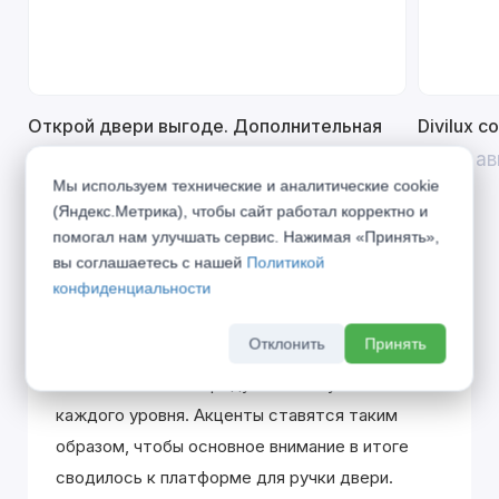
Открой двери выгоде. Дополнительная
Divilux 
скидка 10% на межкомнатные двери при
До 31 ав
покупке входной двери
Мы используем технические и аналитические cookie
До 31 августа 2026 г
(Яндекс.Метрика), чтобы сайт работал корректно и
помогал нам улучшать сервис. Нажимая «Принять»,
вы соглашаетесь с нашей
Политикой
конфиденциальности
Описание
Отклонить
Принять
Четкость линий и продуманная глубина
каждого уровня. Акценты ставятся таким
образом, чтобы основное внимание в итоге
сводилось к платформе для ручки двери.