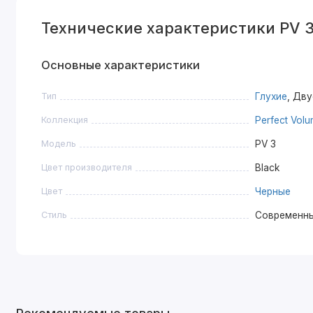
Технические характеристики PV 3
Основные характеристики
Тип
Глухие
, Дв
Коллекция
Perfect Vol
Модель
PV 3
Цвет производителя
Black
Цвет
Черные
Стиль
Современн