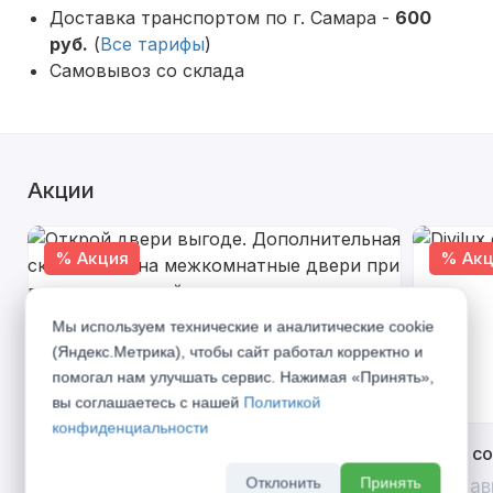
Доставка транспортом по г. Самара -
600
руб.
(
Все тарифы
)
Самовывоз со склада
Акции
% Акция
% Акц
Мы используем технические и аналитические cookie
(Яндекс.Метрика), чтобы сайт работал корректно и
помогал нам улучшать сервис. Нажимая «Принять»,
вы соглашаетесь с нашей
Политикой
конфиденциальности
Открой двери выгоде. Дополнительная
Divilux 
скидка 10% на межкомнатные двери при
Отклонить
Принять
До 31 ав