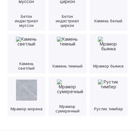
Бетон
Бетон
индастриал
индастриал
Камень белый
муссон
циркон
Камень
Камень темный
Мрамор бьянка
светлый
Мрамор
Мрамор морена
Рустик тимбер
сумеречный