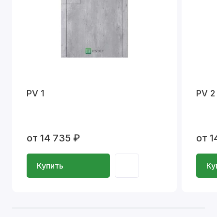
PV 1
PV 2
от 14 735 ₽
от 1
Купить
Ку