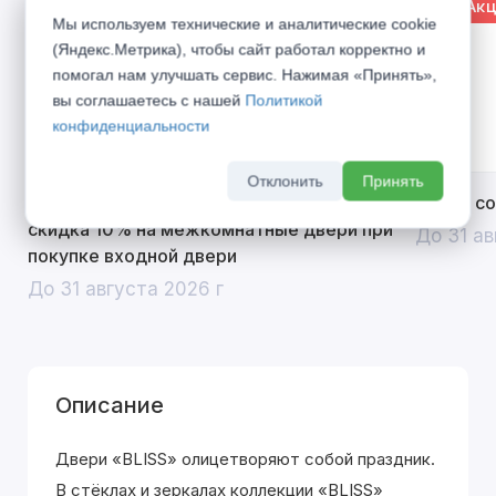
% Акция
% Акц
Мы используем технические и аналитические cookie
(Яндекс.Метрика), чтобы сайт работал корректно и
помогал нам улучшать сервис. Нажимая «Принять»,
вы соглашаетесь с нашей
Политикой
конфиденциальности
Отклонить
Принять
Открой двери выгоде. Дополнительная
Divilux 
скидка 10% на межкомнатные двери при
До 31 ав
покупке входной двери
До 31 августа 2026 г
Описание
Двери «BLISS» олицетворяют собой праздник.
В стёклах и зеркалах коллекции «BLISS»