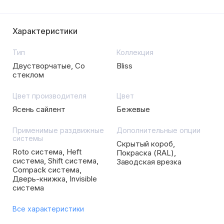
Характеристики
Тип
Коллекция
Двустворчатые, Со
Bliss
стеклом
Цвет производителя
Цвет
Ясень сайлент
Бежевые
Применимые раздвижные
Дополнительные опции
системы
Скрытый короб,
Roto система, Heft
Покраска (RAL),
система, Shift система,
Заводская врезка
Compack система,
Дверь-книжка, Invisible
система
Все характеристики