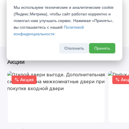
Способы получения:
Мы используем технические и аналитические cookie
(Яндекс.Метрика), чтобы сайт работал корректно и
Доставка транспортом по г. Самара -
600
помогал нам улучшать сервис. Нажимая «Принять»,
руб.
(
Все тарифы
)
вы соглашаетесь с нашей
Политикой
Самовывоз со склада
конфиденциальности
Отклонить
Принять
Акции
% Акция
% Акц