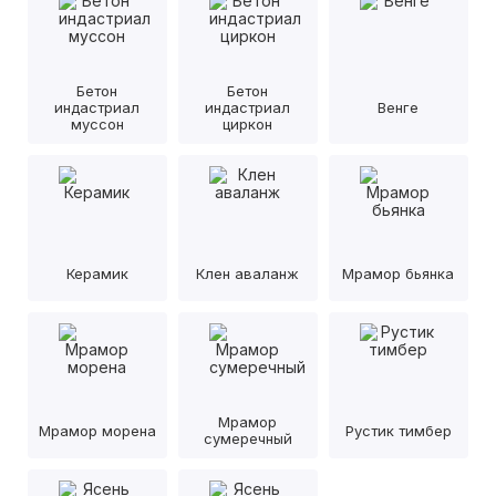
Бетон
Бетон
индастриал
индастриал
Венге
муссон
циркон
Керамик
Клен аваланж
Мрамор бьянка
Мрамор
Мрамор морена
Рустик тимбер
сумеречный