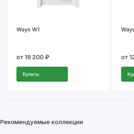
Ways W1
Way
от 19 200 ₽
от 1
Купить
Ку
Рекомендуемые коллекции