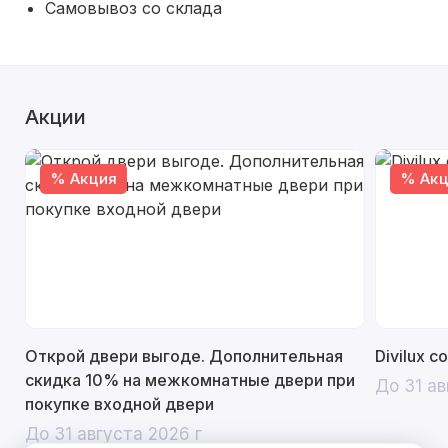
Самовывоз со склада
Акции
% Акция
% Акц
Открой двери выгоде. Дополнительная
Divilux 
скидка 10% на межкомнатные двери при
До 31 ав
покупке входной двери
До 31 августа 2026 г