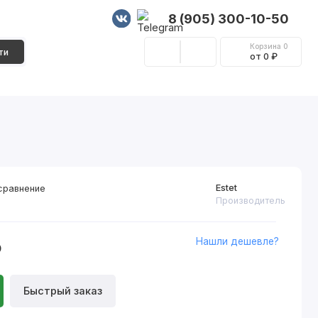
8 (905) 300-10-50
Корзина
0
ти
от 0 ₽
Стеновые панели
Фурнитура
Декор
Estet
сравнение
Производитель
Нашли дешевле?
₽
Быстрый заказ