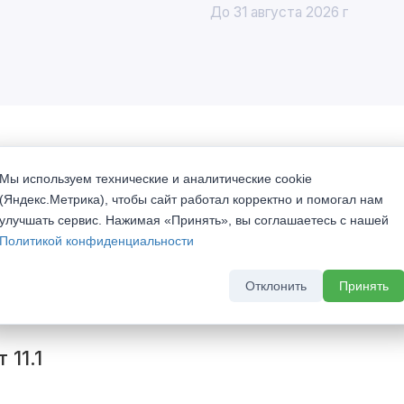
До 31 августа 2026 г
Мы используем технические и аналитические cookie
ильные двери LOFT понравятся смелым людям, любящим
(Яндекс.Метрика), чтобы сайт работал корректно и помогал нам
улучшать сервис. Нажимая «Принять», вы соглашаетесь с нашей
последним тенденциям современного дизайна интерьеров.
Политикой конфиденциальности
я запирающая система Securemme S21
Отклонить
Принять
11.1