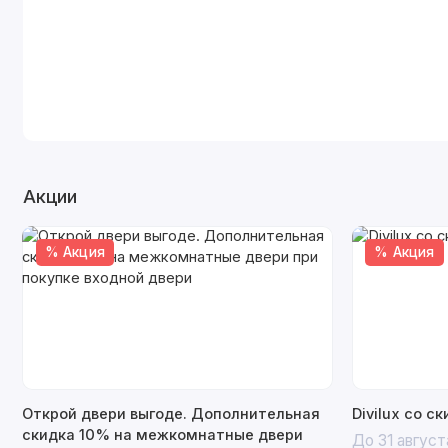
Акции
% Акция
% Акция
Открой двери выгоде. Дополнительная
Divilux со с
скидка 10% на межкомнатные двери
До 31 август