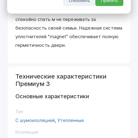
Отклонить
Принять
показателями по взломостойкости, шумо и
теплоизоляции. С такими дверями Вы можете
спокойно спать м не переживать за
безопасность своей семьи. Надежная система
уплотнителей "magnet" обеспечивает полную
герметичность двери.
Технические характеристики
Премиум 3
Основные характеристики
Тип
С шумоизоляцией
,
Утепленные
Коллекция