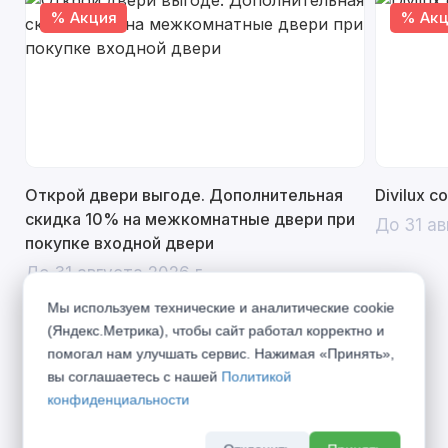
% Акция
% Акц
Открой двери выгоде. Дополнительная
Divilux 
скидка 10% на межкомнатные двери при
До 31 ав
покупке входной двери
До 31 августа 2026 г
Мы используем технические и аналитические cookie
(Яндекс.Метрика), чтобы сайт работал корректно и
помогал нам улучшать сервис. Нажимая «Принять»,
Описание
вы соглашаетесь с нашей
Политикой
конфиденциальности
Двери Премиум обладают высокими