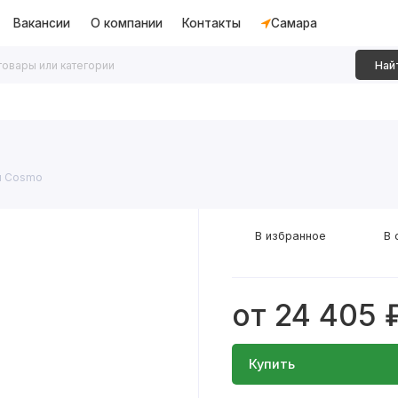
Вакансии
О компании
Контакты
Самара
Най
дки
Алюминиевые перегородки
Декоративные рейки
и Cosmo
В избранное
В 
от 24 405 
Купить