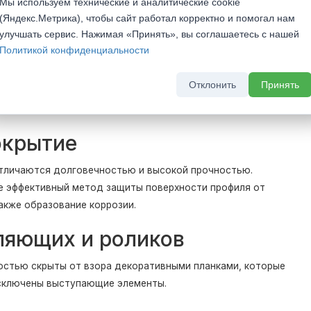
Мы используем технические и аналитические cookie
ркивается прозрачным стеклом.
(Яндекс.Метрика), чтобы сайт работал корректно и помогал нам
улучшать сервис. Нажимая «Принять», вы соглашаетесь с нашей
P
Политикой конфиденциальности
 опыт авиастроения, где одновременно важны легкость и
Отклонить
Принять
них ребер обеспечивает жесткость конструкции даже при
окрытие
отличаются долговечностью и высокой прочностью.
е эффективный метод защиты поверхности профиля от
акже образование коррозии.
ляющих и роликов
остью скрыты от взора декоративными планками, которые
сключены выступающие элементы.