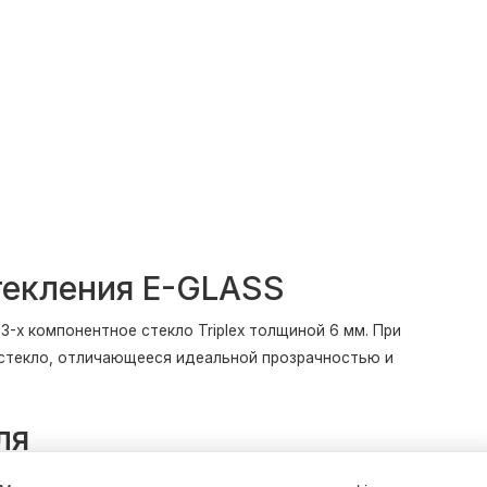
текления E-GLASS
-х компонентное стекло Triplex толщиной 6 мм. При
стекло, отличающееся идеальной прозрачностью и
ля
альные) и 30*40 (горизонтальные) придают перегородке