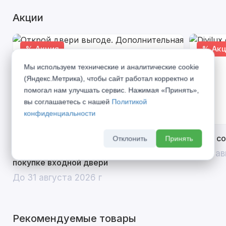
Акции
% Акция
% Акц
Мы используем технические и аналитические cookie
(Яндекс.Метрика), чтобы сайт работал корректно и
помогал нам улучшать сервис. Нажимая «Принять»,
вы соглашаетесь с нашей
Политикой
конфиденциальности
Открой двери выгоде. Дополнительная
Divilux 
Отклонить
Принять
скидка 10% на межкомнатные двери при
До 31 ав
покупке входной двери
До 31 августа 2026 г
Рекомендуемые товары