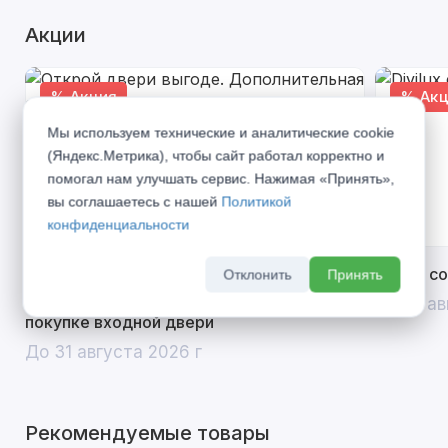
Акции
% Акция
% Акц
Мы используем технические и аналитические cookie
(Яндекс.Метрика), чтобы сайт работал корректно и
помогал нам улучшать сервис. Нажимая «Принять»,
вы соглашаетесь с нашей
Политикой
конфиденциальности
Открой двери выгоде. Дополнительная
Divilux 
Отклонить
Принять
скидка 10% на межкомнатные двери при
До 31 ав
покупке входной двери
До 31 августа 2026 г
Рекомендуемые товары