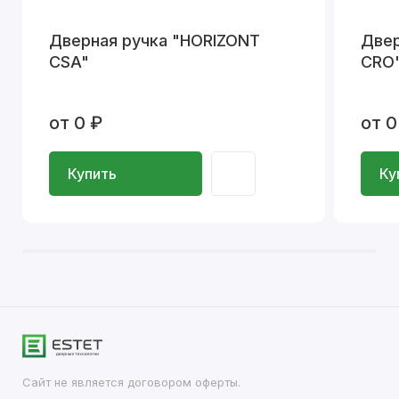
Дверная ручка "HORIZONT
Двер
CSA"
СRO
от 0 ₽
от 0
Купить
Ку
Сайт не является договором оферты.