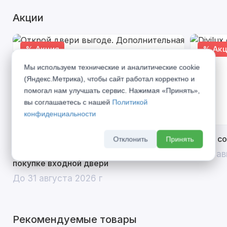
Акции
% Акция
% Акц
Мы используем технические и аналитические cookie
(Яндекс.Метрика), чтобы сайт работал корректно и
помогал нам улучшать сервис. Нажимая «Принять»,
вы соглашаетесь с нашей
Политикой
конфиденциальности
Открой двери выгоде. Дополнительная
Divilux 
Отклонить
Принять
скидка 10% на межкомнатные двери при
До 31 ав
покупке входной двери
До 31 августа 2026 г
Рекомендуемые товары