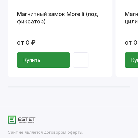
Магнитный замок Morelli (под
Магн
фиксатор)
цили
от 0 ₽
от 0
Купить
Ку
Сайт не является договором оферты.