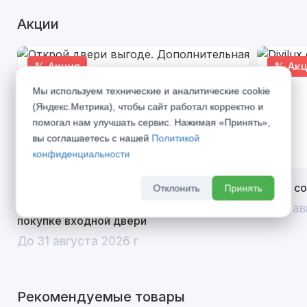
Акции
% Акция
% Акц
Мы используем технические и аналитические cookie
(Яндекс.Метрика), чтобы сайт работал корректно и
помогал нам улучшать сервис. Нажимая «Принять»,
вы соглашаетесь с нашей
Политикой
конфиденциальности
Открой двери выгоде. Дополнительная
Divilux 
Отклонить
Принять
скидка 10% на межкомнатные двери при
До 31 ав
покупке входной двери
До 31 августа 2026 г
Рекомендуемые товары