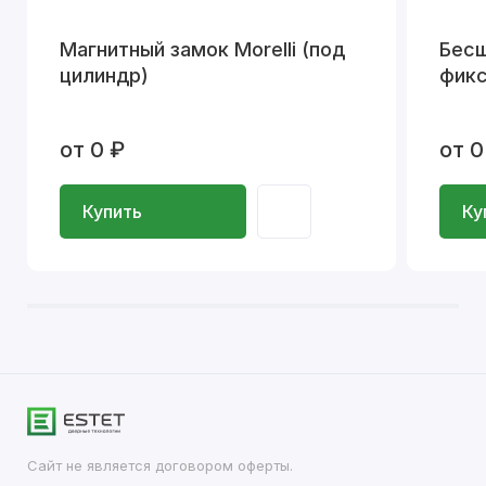
Магнитный замок Morelli (под
Бесш
цилиндр)
фикс
от 0 ₽
от 0
Купить
Ку
Сайт не является договором оферты.