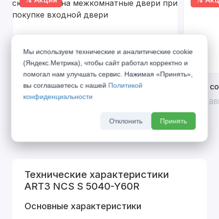
Мы используем технические и аналитические cookie
(Яндекс.Метрика), чтобы сайт работал корректно и
помогал нам улучшать сервис. Нажимая «Принять»,
вы соглашаетесь с нашей
Политикой
Открой двери выгоде. Дополнительная
Divilux 
конфиденциальности
скидка 10% на межкомнатные двери при
До 31 ав
покупке входной двери
Отклонить
Принять
До 31 августа 2026 г
Технические характеристики
ART3 NCS S 5040-Y60R
Основные характеристики