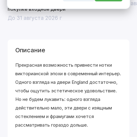
скидка 10% на межкомнатные двери при
До 31 ав
покупке входной двери
До 31 августа 2026 г
Описание
Прекрасная возможность привнести нотки
викторианской эпохи в современный интерьер.
Одного взгляда на двери England достаточно,
чтобы ощутить эстетическое удовольствие.
Но не будем лукавить: одного взгляда
действительно мало, эти двери с изящным
остеклением и фрамугами хочется
рассматривать гораздо дольше.