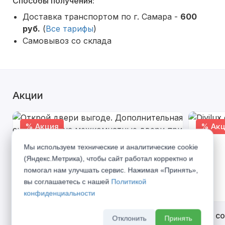
Способы получения:
Доставка транспортом по г. Самара -
600
руб.
(
Все тарифы
)
Самовывоз со склада
Акции
% Акция
% Акц
Мы используем технические и аналитические cookie
(Яндекс.Метрика), чтобы сайт работал корректно и
помогал нам улучшать сервис. Нажимая «Принять»,
вы соглашаетесь с нашей
Политикой
конфиденциальности
Открой двери выгоде. Дополнительная
Divilux 
Отклонить
Принять