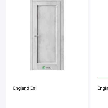
England En1
Engl