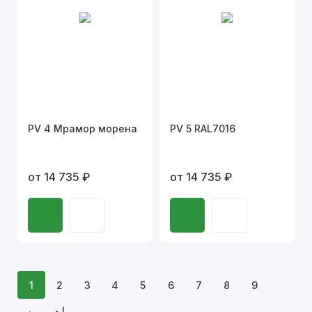
PV 4 Мрамор морена
PV 5 RAL7016
от 14 735 ₽
от 14 735 ₽
1
2
3
4
5
6
7
8
9