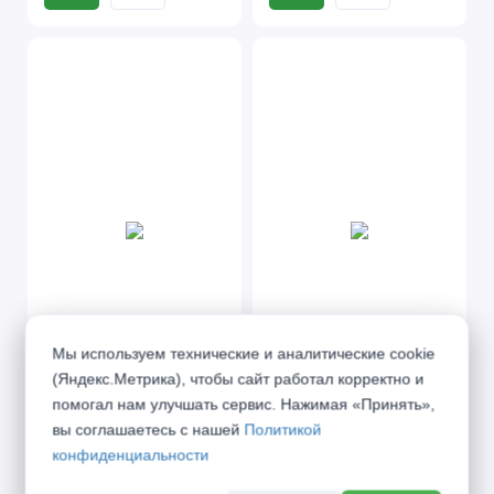
Мы используем технические и аналитические cookie
(Яндекс.Метрика), чтобы сайт работал корректно и
помогал нам улучшать сервис. Нажимая «Принять»,
PV 3 Бетон
PV 3 Камень темный
индастриал циркон
вы соглашаетесь с нашей
Политикой
конфиденциальности
от 17 100 ₽
от 17 100 ₽