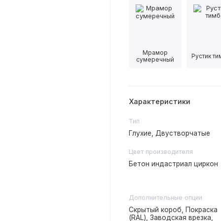
Мрамор
Рустик т
сумеречный
Характеристики
Тип
Глухие, Двустворчатые
Цвет производителя
Бетон индастриал циркон
Дополнительные опции
Скрытый короб, Покраска
(RAL), Заводская врезка,