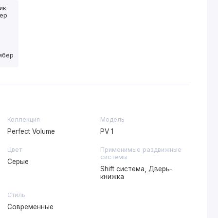
имбер
Коллекция
Модель
Perfect Volume
PV 1
Цвет
Применимые раздвижные
системы
Серые
Shift система, Дверь-
книжка
Стиль
Современные