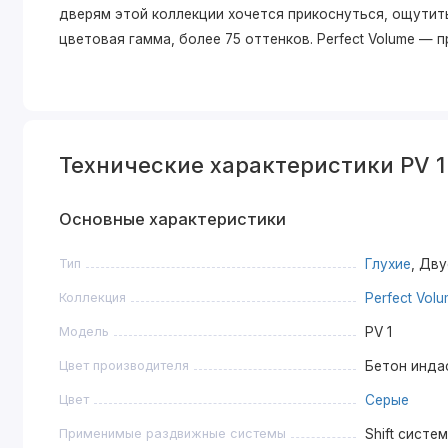
дверям этой коллекции хочется прикоснуться, ощутить
цветовая гамма, более 75 оттенков. Perfect Volume —
Технические характеристики PV 1
Основные характеристики
Тип
Глухие
, Дв
Коллекция
Perfect Vol
Модель
PV 1
Цвет производителя
Бетон инда
Цвет
Серые
Применимые раздвижные системы
Shift систе