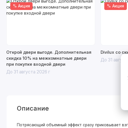
% Акция
% Акция
Открой двери выгоде. Дополнительная
Divilux со с
скидка 10% на межкомнатные двери
До 31 август
при покупке входной двери
До 31 августа 2026 г
Описание
Потрясающий объемный эффект сразу приковывает взгл