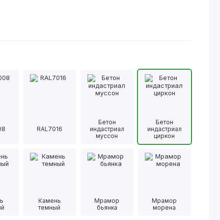
Бетон
Бетон
08
RAL7016
индастриал
индастриал
муссон
циркон
ь
Камень
Мрамор
Мрамор
ый
темный
бьянка
морена