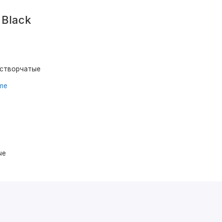
 Black
устворчатые
ume
ые