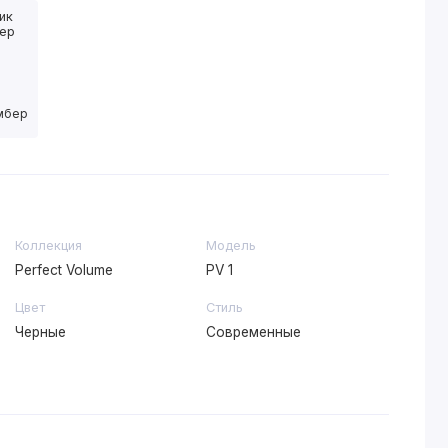
имбер
Коллекция
Модель
Perfect Volume
PV 1
Цвет
Стиль
Черные
Современные