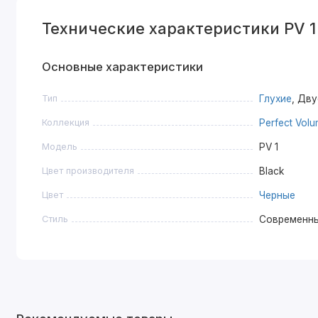
Технические характеристики PV 1
Основные характеристики
Тип
Глухие
, Дв
Коллекция
Perfect Vol
Модель
PV 1
Цвет производителя
Black
Цвет
Черные
Стиль
Современн