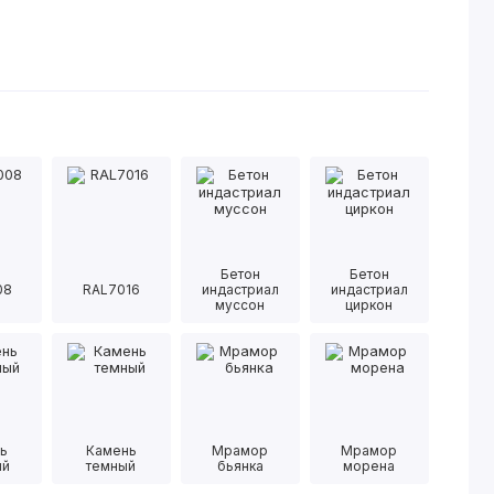
Бетон
Бетон
08
RAL7016
индастриал
индастриал
муссон
циркон
ь
Камень
Мрамор
Мрамор
ый
темный
бьянка
морена