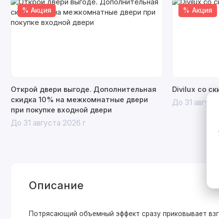
% Акция
% Акция
Открой двери выгоде. Дополнительная
Divilux со с
скидка 10% на межкомнатные двери
До 31 август
при покупке входной двери
До 31 августа 2026 г
Описание
Потрясающий объемный эффект сразу приковывает взгл