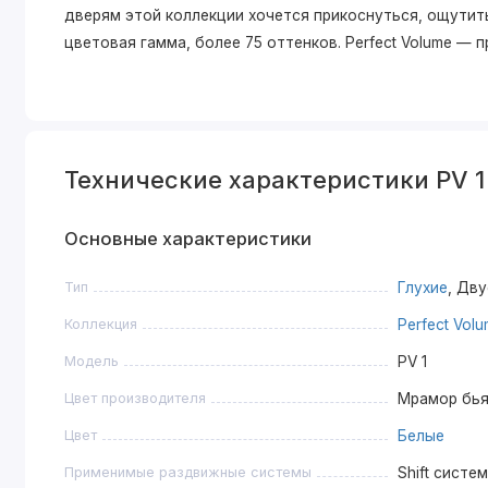
дверям этой коллекции хочется прикоснуться, ощутить
цветовая гамма, более 75 оттенков. Perfect Volume —
Технические характеристики PV 
Основные характеристики
Тип
Глухие
, Дв
Коллекция
Perfect Vol
Модель
PV 1
Цвет производителя
Мрамор бья
Цвет
Белые
Применимые раздвижные системы
Shift систе