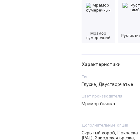
Мрамор
Рустик т
сумеречный
Характеристики
Тип
Глухие, Двустворчатые
Цвет производителя
Мрамор бьянка
Дополнительные опции
Скрытый короб, Покраска
(RAL), Заводская врезка,