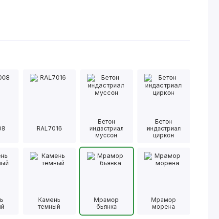
Бетон
Бетон
08
RAL7016
индастриал
индастриал
муссон
циркон
ь
Камень
Мрамор
Мрамор
ый
темный
бьянка
морена