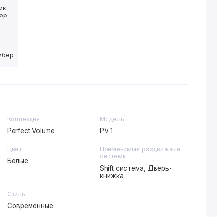
имбер
Коллекция
Модель
Perfect Volume
PV 1
Цвет
Применимые раздвижные
системы
Белые
Shift система, Дверь-
книжка
Стиль
Современные