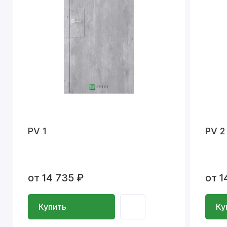
PV 1
PV 2
от 14 735 ₽
от 1
Купить
Ку