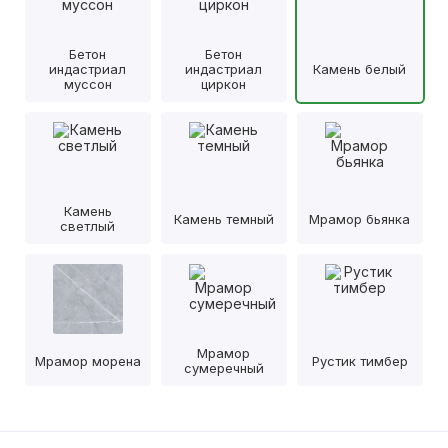
Бетон
Бетон
индастриал
индастриал
Камень белый
муссон
циркон
Камень
Камень темный
Мрамор бьянка
светлый
Мрамор
Мрамор морена
Рустик тимбер
сумеречный