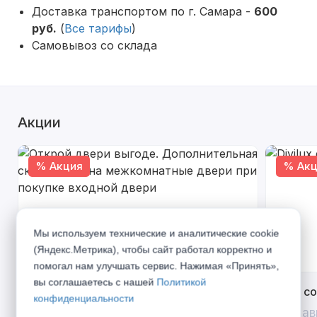
Доставка транспортом по г. Самара -
600
руб.
(
Все тарифы
)
Самовывоз со склада
Акции
% Акция
% Акц
Мы используем технические и аналитические cookie
(Яндекс.Метрика), чтобы сайт работал корректно и
помогал нам улучшать сервис. Нажимая «Принять»,
вы соглашаетесь с нашей
Политикой
Открой двери выгоде. Дополнительная
Divilux 
конфиденциальности
скидка 10% на межкомнатные двери при
До 31 ав