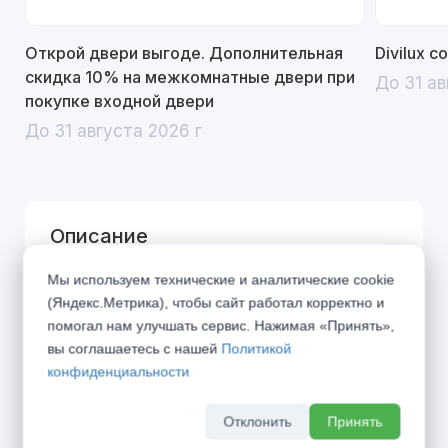
Открой двери выгоде. Дополнительная
Divilux 
скидка 10% на межкомнатные двери при
До 31 ав
покупке входной двери
До 31 августа 2026 г
Описание
Мы используем технические и аналитические cookie
SONATA – классический дизайн, навеянный
(Яндекс.Метрика), чтобы сайт работал корректно и
великими музыкальными произведениями
помогал нам улучшать сервис. Нажимая «Принять»,
одноименного жанра. Вклад каждой детали
вы соглашаетесь с нашей
Политикой
похож на распределение партий в оркестре,
конфиденциальности
где только гармоничное звучание всех
Отклонить
Принять
участников создаёт единую законченную