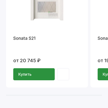
Sonata S21
Sona
от 20 745 ₽
от 1
Купить
Ку