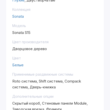
Глухие
, Двустворчатые
Коллекция
Sonata
Модель
Sonata S15
Цвет производителя
Дворцовое дерево
Цвет
Белые
Применимые раздвижные системы
Roto система, Shift система, Compack
система, Дверь-книжка
Дополнительные опции
Скрытый короб, Стеновые панели Module,
Заводская врезка, Фрамуги