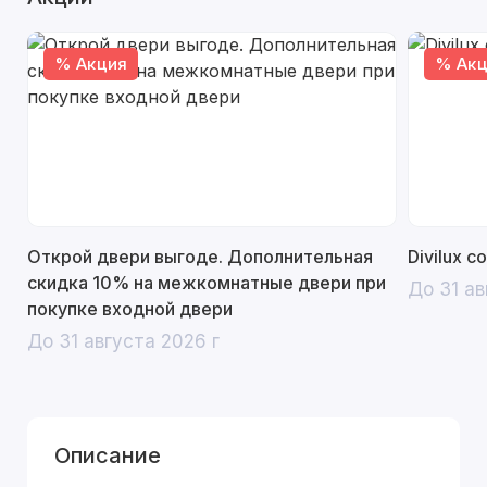
% Акция
% Акц
Открой двери выгоде. Дополнительная
Divilux 
скидка 10% на межкомнатные двери при
До 31 ав
покупке входной двери
До 31 августа 2026 г
Описание