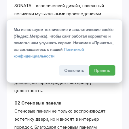
SONATA – классический дизайн, навеянный
великими музыкальными произведениями
одноименного жанра. Вклад каждой детали
Мы используем технические и аналитические cookie
похож на распределение партий в оркестре,
(Яндекс.Метрика), чтобы сайт работал корректно и
где только гармоничное звучание всех
помогал нам улучшать сервис. Нажимая «Принять»,
участников создаёт единую законченную
вы соглашаетесь с нашей
Политикой
эстетику.
конфиденциальности
01 Плинтус
Отклонить
Принять
Плинтус является полноценным элементом
декора, который придаёт интерьеру
целостность.
02 Стеновые панели
Стеновые панели не только воспроизводят
эстетику двери, но и вносят в интерьер
порядок. Благодаря стеновым панелям