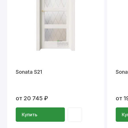
Sonata S21
Sona
от 20 745 ₽
от 1
Купить
Ку