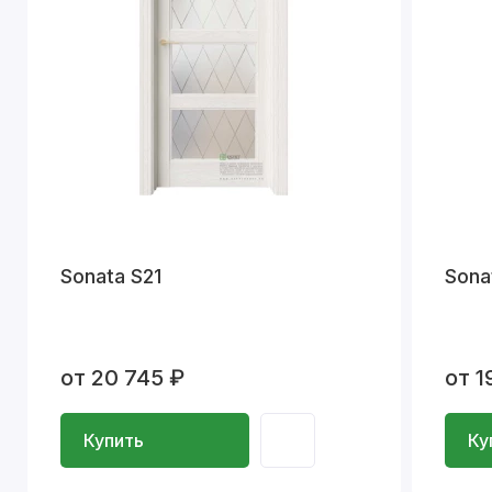
Sonata S21
Sona
от 20 745 ₽
от 1
Купить
Ку