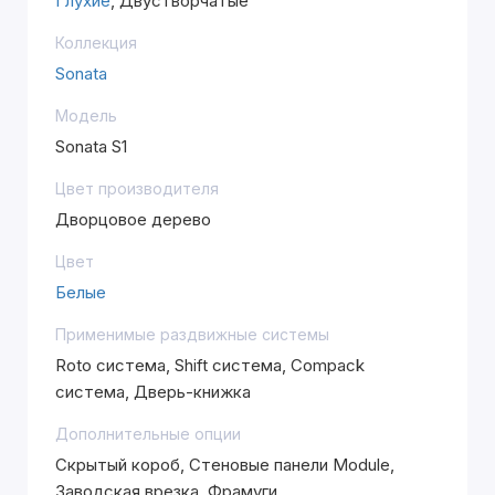
Глухие
, Двустворчатые
Коллекция
Sonata
Модель
Sonata S1
Цвет производителя
Дворцовое дерево
Цвет
Белые
Применимые раздвижные системы
Roto система, Shift система, Compack
система, Дверь-книжка
Дополнительные опции
Скрытый короб, Стеновые панели Module,
Заводская врезка, Фрамуги