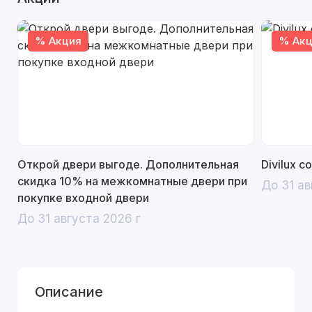
% Акция
% Акц
Открой двери выгоде. Дополнительная
Divilux 
скидка 10% на межкомнатные двери при
До 31 ав
покупке входной двери
До 31 августа 2026 г
Описание