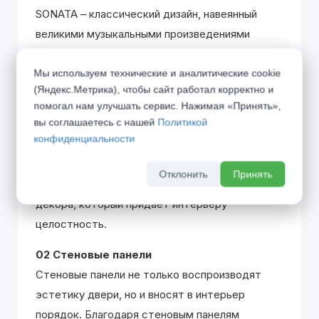
SONATA – классический дизайн, навеянный
великими музыкальными произведениями
одноименного жанра. Вклад каждой детали
Мы используем технические и аналитические cookie
похож на распределение партий в оркестре,
(Яндекс.Метрика), чтобы сайт работал корректно и
где только гармоничное звучание всех
помогал нам улучшать сервис. Нажимая «Принять»,
участников создаёт единую законченную
вы соглашаетесь с нашей
Политикой
эстетику.
конфиденциальности
01 Плинтус
Отклонить
Принять
Плинтус является полноценным элементом
декора, который придаёт интерьеру
целостность.
02 Стеновые панели
Стеновые панели не только воспроизводят
эстетику двери, но и вносят в интерьер
порядок. Благодаря стеновым панелям