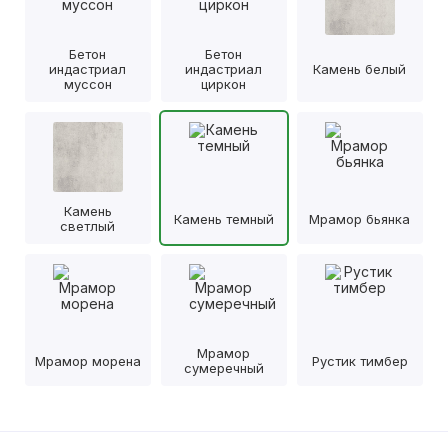
Бетон
Бетон
индастриал
индастриал
Камень белый
муссон
циркон
Камень
Камень темный
Мрамор бьянка
светлый
Мрамор
Мрамор морена
Рустик тимбер
сумеречный