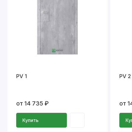
PV 1
PV 2
от 14 735 ₽
от 1
Купить
Ку