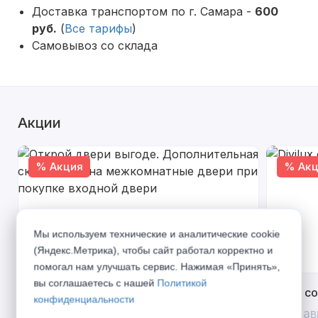
Доставка транспортом по г. Самара -
600
руб.
(
Все тарифы
)
Самовывоз со склада
Акции
% Акция
% Акц
Мы используем технические и аналитические cookie
(Яндекс.Метрика), чтобы сайт работал корректно и
помогал нам улучшать сервис. Нажимая «Принять»,
вы соглашаетесь с нашей
Политикой
Открой двери выгоде. Дополнительная
Divilux 
конфиденциальности
скидка 10% на межкомнатные двери при
До 31 ав