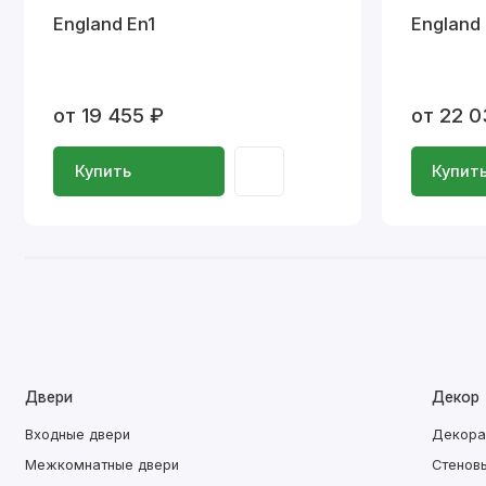
England En1
England
от 19 455 ₽
от 22 0
Купить
Купит
Двери
Декор
Входные двери
Декора
Межкомнатные двери
Стенов