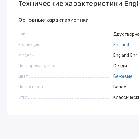
Технические характеристики Engl
Основные характеристики
Тип
Двустворч
Коллекция
England
Модель
England En4
Цвет производителя
Сенди
Цвет
Бежевые
Цвет стекла
Белое
Стиль
Классическ