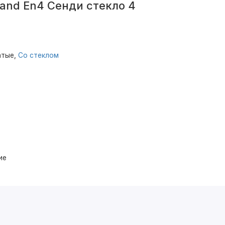
and En4 Сенди стекло 4
атые,
Со стеклом
ие