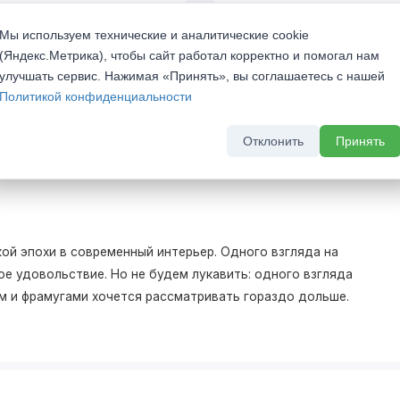
кидкой 20%
Скрытый бонус - выгода до 
Мы используем технические и аналитические cookie
комплект скрытых дверей
а 2026 г
(Яндекс.Метрика), чтобы сайт работал корректно и помогал нам
До 31 августа 2026 г
улучшать сервис. Нажимая «Принять», вы соглашаетесь с нашей
Политикой конфиденциальности
Отклонить
Принять
ой эпохи в современный интерьер. Одного взгляда на
е удовольствие. Но не будем лукавить: одного взгляда
м и фрамугами хочется рассматривать гораздо дольше.