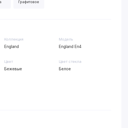
а
Графитовое
Коллекция
Модель
England
England En4
Цвет
Цвет стекла
Бежевые
Белое