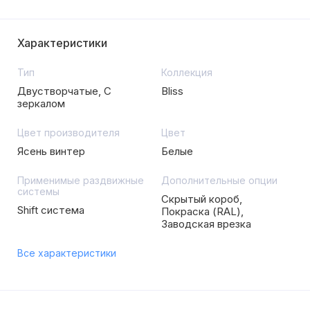
Характеристики
Тип
Коллекция
Двустворчатые, С
Bliss
зеркалом
Цвет производителя
Цвет
Ясень винтер
Белые
Применимые раздвижные
Дополнительные опции
системы
Скрытый короб,
Shift система
Покраска (RAL),
Заводская врезка
Все характеристики