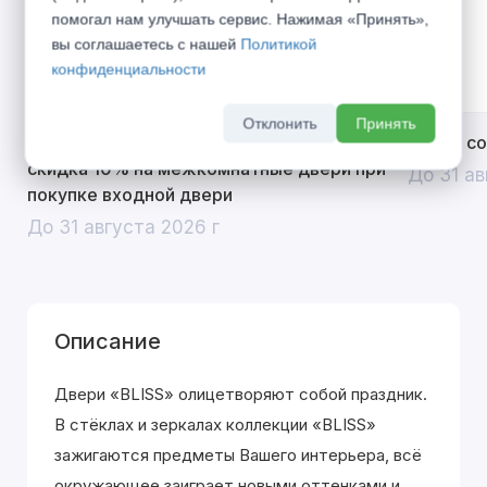
помогал нам улучшать сервис. Нажимая «Принять»,
вы соглашаетесь с нашей
Политикой
конфиденциальности
Отклонить
Принять
Открой двери выгоде. Дополнительная
Divilux 
скидка 10% на межкомнатные двери при
До 31 ав
покупке входной двери
До 31 августа 2026 г
Описание
Двери «BLISS» олицетворяют собой праздник.
В стёклах и зеркалах коллекции «BLISS»
зажигаются предметы Вашего интерьера, всё
окружающее заиграет новыми оттенками и