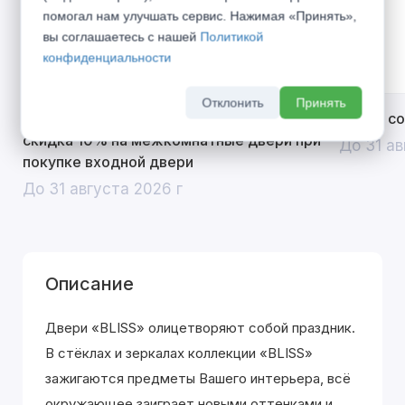
помогал нам улучшать сервис. Нажимая «Принять»,
вы соглашаетесь с нашей
Политикой
конфиденциальности
Отклонить
Принять
Открой двери выгоде. Дополнительная
Divilux 
скидка 10% на межкомнатные двери при
До 31 ав
покупке входной двери
До 31 августа 2026 г
Описание
Двери «BLISS» олицетворяют собой праздник.
В стёклах и зеркалах коллекции «BLISS»
зажигаются предметы Вашего интерьера, всё
окружающее заиграет новыми оттенками и