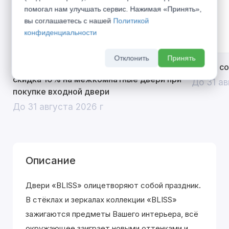
помогал нам улучшать сервис. Нажимая «Принять»,
вы соглашаетесь с нашей
Политикой
конфиденциальности
Отклонить
Принять
Открой двери выгоде. Дополнительная
Divilux 
скидка 10% на межкомнатные двери при
До 31 ав
покупке входной двери
До 31 августа 2026 г
Описание
Двери «BLISS» олицетворяют собой праздник.
В стёклах и зеркалах коллекции «BLISS»
зажигаются предметы Вашего интерьера, всё
окружающее заиграет новыми оттенками и