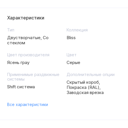
Характеристики
Тип
Коллекция
Двустворчатые, Со
Bliss
стеклом
Цвет производителя
Цвет
Ясень грау
Серые
Применимые раздвижные
Дополнительные опции
системы
Скрытый короб,
Shift система
Покраска (RAL),
Заводская врезка
Все характеристики