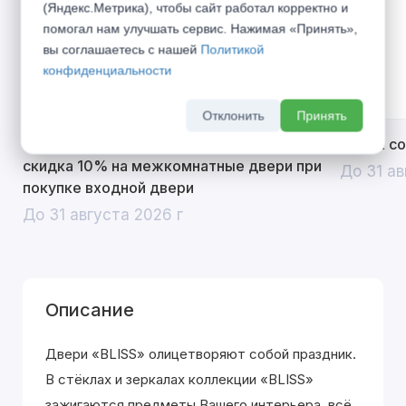
(Яндекс.Метрика), чтобы сайт работал корректно и
помогал нам улучшать сервис. Нажимая «Принять»,
вы соглашаетесь с нашей
Политикой
конфиденциальности
Отклонить
Принять
Открой двери выгоде. Дополнительная
Divilux 
скидка 10% на межкомнатные двери при
До 31 ав
покупке входной двери
До 31 августа 2026 г
Описание
Двери «BLISS» олицетворяют собой праздник.
В стёклах и зеркалах коллекции «BLISS»
зажигаются предметы Вашего интерьера, всё