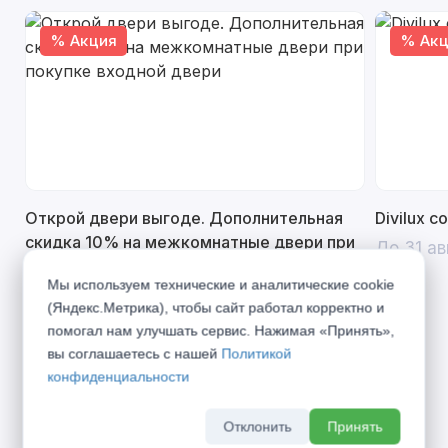
% Акция
% Акц
Открой двери выгоде. Дополнительная
Divilux 
скидка 10% на межкомнатные двери при
До 31 ав
покупке входной двери
Мы используем технические и аналитические cookie
До 31 августа 2026 г
(Яндекс.Метрика), чтобы сайт работал корректно и
помогал нам улучшать сервис. Нажимая «Принять»,
вы соглашаетесь с нашей
Политикой
конфиденциальности
Описание
Отклонить
Принять