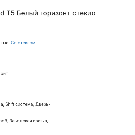
d T5 Белый горизонт стекло
атые,
Со стеклом
зонт
а, Shift система, Дверь-
роб, Заводская врезка,