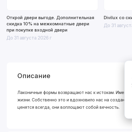
Открой двери выгоде. Дополнительная
Divilux со с
скидка 10% на межкомнатные двери
До 31 август
при покупке входной двери
До 31 августа 2026 г
Описание
Лаконичные формы возвращают нас к истокам. Именно 
жизни. Собственно это и вдохновило нас на создани
ценятся всегда, они воплощают собой вечность.