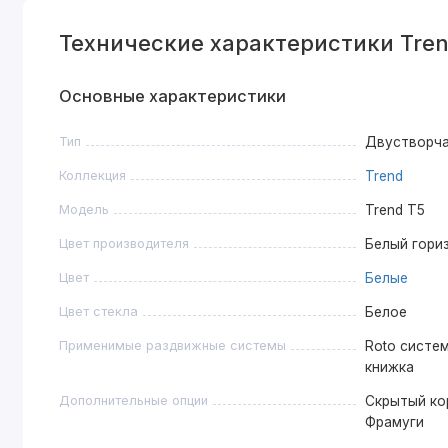
Технические характеристики Tren
Основные характеристики
Тип
Двустворч
Коллекция
Trend
Модель
Trend T5
Цвет производителя
Белый гори
Цвет
Белые
Цвет стекла
Белое
Применимые раздвижные системы
Roto систем
книжка
Дополнительные опции
Скрытый ко
Фрамуги