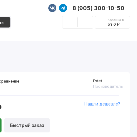
8 (905) 300-10-50
Корзина
0
ти
от 0 ₽
Стеновые панели
Фурнитура
Декор
Estet
сравнение
Производитель
Нашли дешевле?
₽
Быстрый заказ