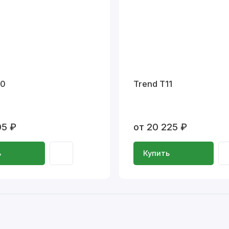
10
Trend T11
05 ₽
от 20 225 ₽
ь
Купить