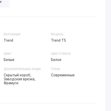
е
Коллекция
Модель
Trend
Trend T5
Цвет
Цвет стекла
Белые
Белое
Дополнительные опции
Стиль
Скрытый короб,
Современные
Заводская врезка,
Фрамуги