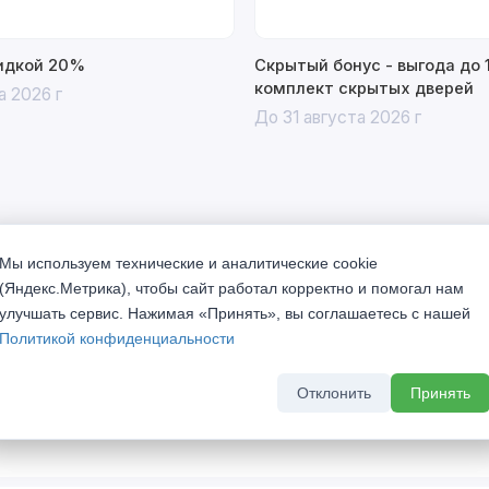
кидкой 20%
Скрытый бонус - выгода до 
комплект скрытых дверей
а 2026 г
До 31 августа 2026 г
Мы используем технические и аналитические cookie
(Яндекс.Метрика), чтобы сайт работал корректно и помогал нам
улучшать сервис. Нажимая «Принять», вы соглашаетесь с нашей
Политикой конфиденциальности
истоки питают всё то великое, что происходит в нашей
е коллекции «TREND». Хорошо понятные формы «TREND»
Отклонить
Принять