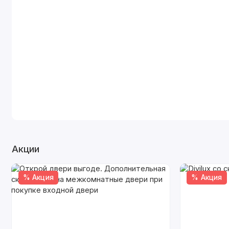
Акции
% Акция
% Акция