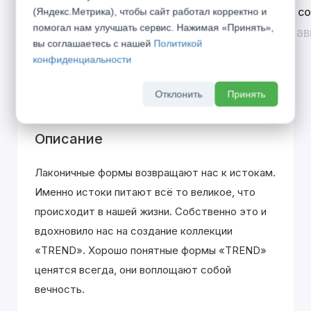
Открой двери выгоде. Дополнительная
Divilux 
(Яндекс.Метрика), чтобы сайт работал корректно и
скидка 10% на межкомнатные двери при
помогал нам улучшать сервис. Нажимая «Принять»,
До 31 ав
вы соглашаетесь с нашей
Политикой
покупке входной двери
конфиденциальности
До 31 августа 2026 г
Отклонить
Принять
Описание
Лаконичные формы возвращают нас к истокам.
Именно истоки питают всё то великое, что
происходит в нашей жизни. Собственно это и
вдохновило нас на создание коллекции
«TREND». Хорошо понятные формы «TREND»
ценятся всегда, они воплощают собой
вечность.