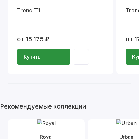
Trend T1
Tren
от 15 175 ₽
от 1
Купить
Ку
Рекомендуемые коллекции
Royal
Urban