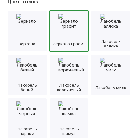
Цвет стекла
Лакобель
Зеркало
Зеркало графит
аляска
Лакобель
Лакобель
Лакобель милк
белый
коричневый
Лакобель
Лакобель
черный
шамуа