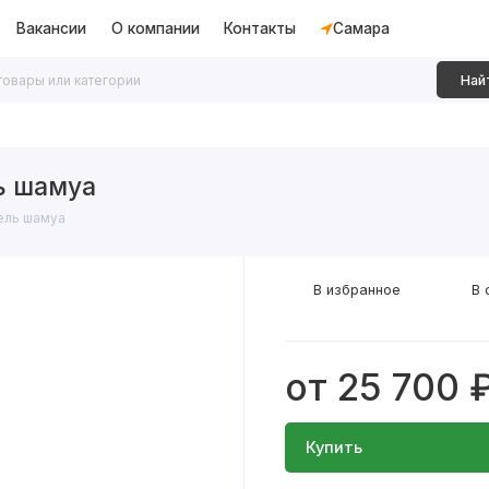
Вакансии
О компании
Контакты
Самара
Най
дки
Алюминиевые перегородки
Декоративные рейки
ь шамуа
ель шамуа
В избранное
В 
от 25 700 
Купить