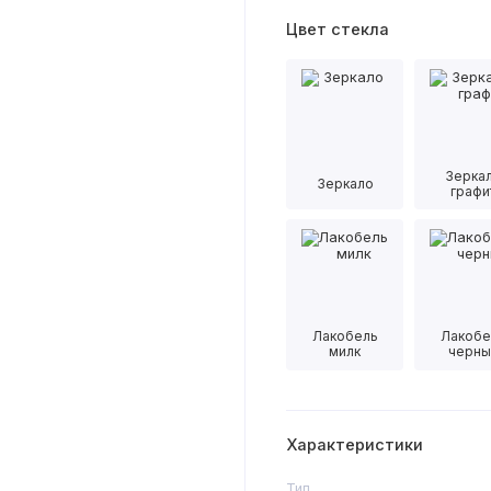
Цвет стекла
Зерка
Зеркало
графи
Лакобель
Лакобе
милк
черны
Характеристики
Тип