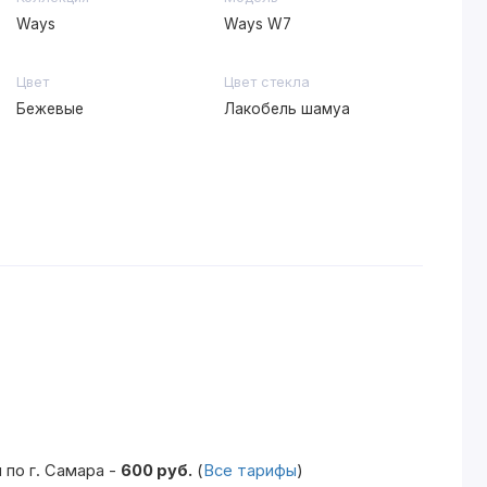
Ways
Ways W7
Цвет
Цвет стекла
Бежевые
Лакобель шамуа
по г. Самара -
600 руб.
(
Все тарифы
)