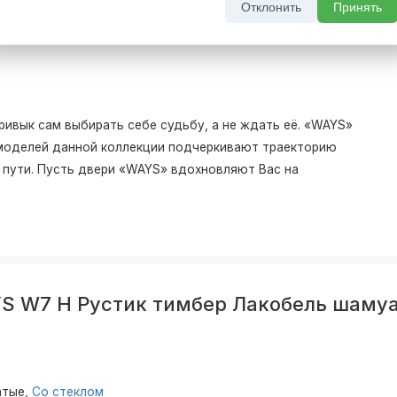
Отклонить
Принять
ривык сам выбирать себе судьбу, а не ждать её. «WAYS»
моделей данной коллекции подчеркивают траекторию
о пути. Пусть двери «WAYS» вдохновляют Вас на
S W7 H Рустик тимбер Лакобель шаму
атые,
Со стеклом