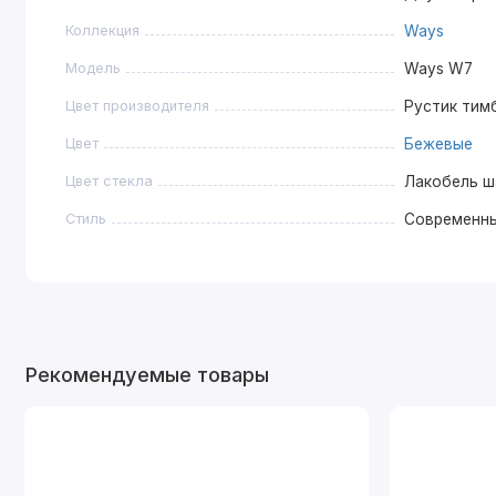
Коллекция
Ways
Модель
Ways W7
Цвет производителя
Рустик тим
Цвет
Бежевые
Цвет стекла
Лакобель ш
Стиль
Современн
Рекомендуемые товары