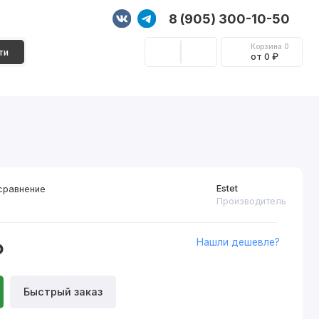
8 (905) 300-10-50
Корзина
0
ти
от 0 ₽
Стеновые панели
Фурнитура
Декор
Estet
сравнение
Производитель
Нашли дешевле?
₽
Быстрый заказ