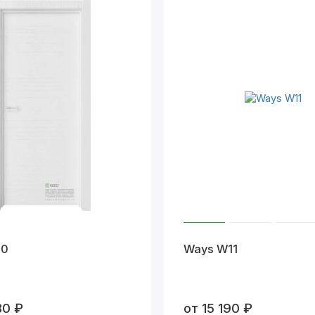
10
Ways W11
80 ₽
от 15 190 ₽