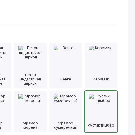
н
Бетон
иал
индастриал
Венге
Керамик
н
циркон
ор
Мрамор
Мрамор
Рустик тимбер
а
морена
сумеречный