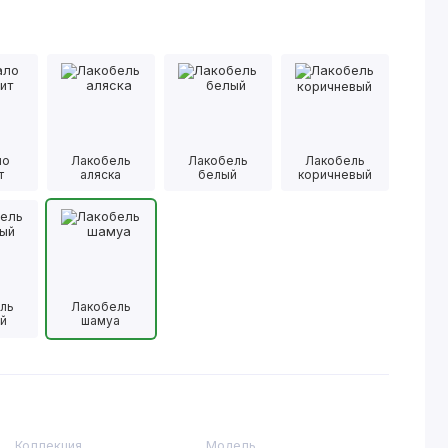
ло
Лакобель
Лакобель
Лакобель
т
аляска
белый
коричневый
ль
Лакобель
й
шамуа
Коллекция
Модель