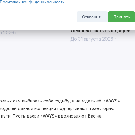
Политикой конфиденциальности
Отклонить
Принять
кидкой 20%
Скрытый бонус - выгода до 
комплект скрытых дверей
а 2026 г
До 31 августа 2026 г
ривык сам выбирать себе судьбу, а не ждать её. «WAYS»
моделей данной коллекции подчеркивают траекторию
о пути. Пусть двери «WAYS» вдохновляют Вас на