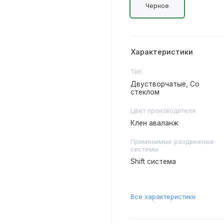
Черное
Характеристики
Тип
Двустворчатые, Со
стеклом
Цвет производителя
Клен аваланж
Применимые раздвижные
системы
Shift система
Все характеристики