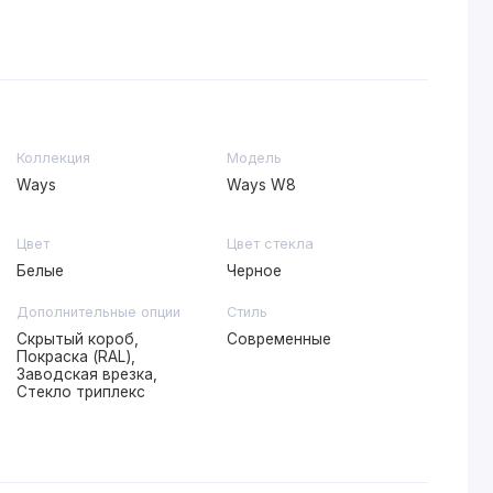
Коллекция
Модель
Ways
Ways W8
Цвет
Цвет стекла
Белые
Черное
Дополнительные опции
Стиль
Скрытый короб,
Современные
Покраска (RAL),
Заводская врезка,
Стекло триплекс