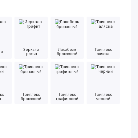
Зеркало
Лакобель
Триплекс
ло
графит
бронзовый
аляска
кс
Триплекс
Триплекс
Триплекс
й
бронзовый
графитовый
черный