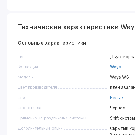
Технические характеристики Way
Основные характеристики
Тип
Двустворч
Коллекция
Ways
Модель
Ways W8
Цвет производителя
Клен авала
Цвет
Белые
Цвет стекла
Черное
Применимые раздвижные системы
Shift систе
Дополнительные опции
Скрытый кор
Заводская в