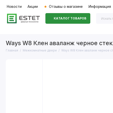
Новости
Акции
Отзывы о магазине
Информация
КАТАЛОГ ТОВАРОВ
Входные двери
Межкомнатные двери
Перегоро
Ways W8 Клен аваланж черное стек
Главная
Межкомнатные двери
Ways W8 Клен аваланж черное с