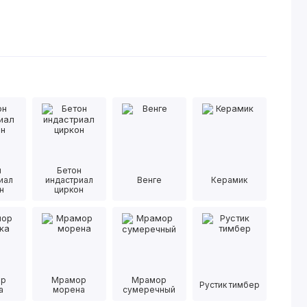
н
Бетон
иал
индастриал
Венге
Керамик
н
циркон
ор
Мрамор
Мрамор
Рустик тимбер
а
морена
сумеречный