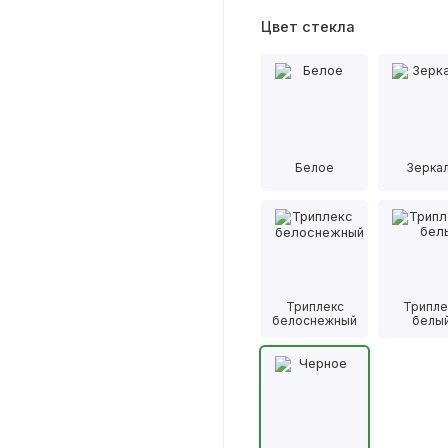
Цвет стекла
Белое
Зерка
Триплекс
Трипле
белоснежный
белы