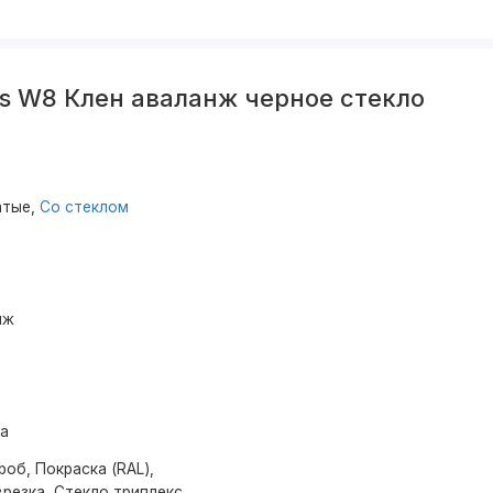
s W8 Клен аваланж черное стекло
атые,
Со стеклом
нж
ма
об, Покраска (RAL),
резка, Стекло триплекс