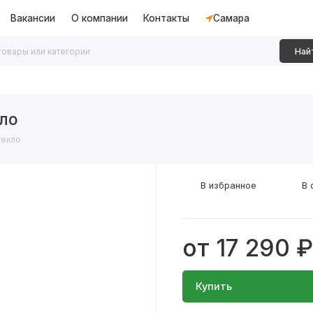
Вакансии
О компании
Контакты
Самара
Най
дки
Алюминиевые перегородки
Декоративные рейки
ло
текло
В избранное
В 
от 17 290 ₽
Купить