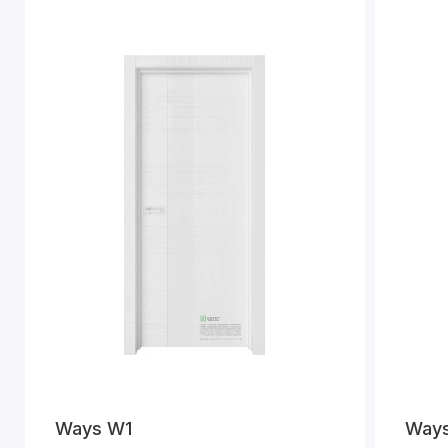
Ways W1
Way