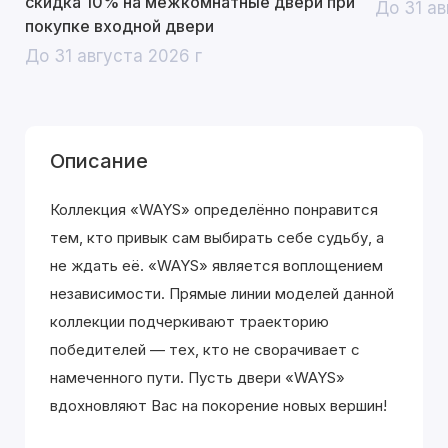
скидка 10% на межкомнатные двери при
До 31 ав
покупке входной двери
До 31 августа 2026 г
Описание
Коллекция «WAYS» определённо понравится
тем, кто привык сам выбирать себе судьбу, а
не ждать её. «WAYS» является воплощением
независимости. Прямые линии моделей данной
коллекции подчеркивают траекторию
победителей — тех, кто не сворачивает с
намеченного пути. Пусть двери «WAYS»
вдохновляют Вас на покорение новых вершин!