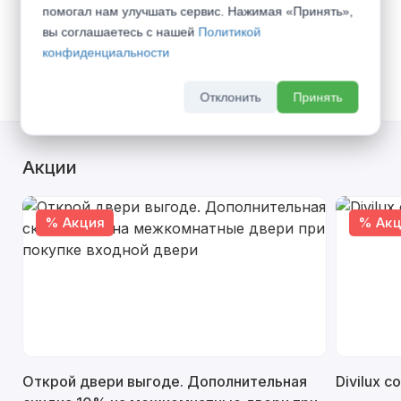
помогал нам улучшать сервис. Нажимая «Принять»,
Доставка транспортом по г. Самара -
600
вы соглашаетесь с нашей
Политикой
руб.
(
Все тарифы
)
конфиденциальности
Самовывоз со склада
Отклонить
Принять
Акции
% Акция
% Акц
Открой двери выгоде. Дополнительная
Divilux 