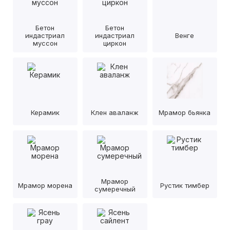
Бетон
Бетон
индастриал
индастриал
Венге
муссон
циркон
Керамик
Клен аваланж
Мрамор бьянка
Мрамор
Мрамор морена
Рустик тимбер
сумеречный