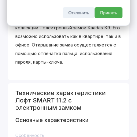
SMART LOFT - новая ступень в развитии
входных дверей. Инновационные технологии в
Отклонить
Принять
Вашем доме! Ключевая особенность
коллекции - электронный замок Kaadas K9. Его
возможно использовать как в квартире, так и в
офисе. Открывание замка осуществляется с
помощью отпечатка пальца, использования
пароля, карты-ключа.
Технические характеристики
Лофт SMART 11.2 с
электронным замком
Основные характеристики
Особенность