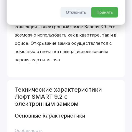
SMART LOFT - новая ступень в развитии
входных дверей. Инновационные технологии в
Отклонить
Принять
Вашем доме! Ключевая особенность
коллекции - электронный замок Kaadas K9. Его
возможно использовать как в квартире, так и в
офисе. Открывание замка осуществляется с
помощью отпечатка пальца, использования
пароля, карты-ключа.
Технические характеристики
Лофт SMART 9.2 с
электронным замком
Основные характеристики
Особенность