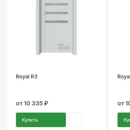
Royal R3
Roya
от 10 335 ₽
от 1
Купить
Ку