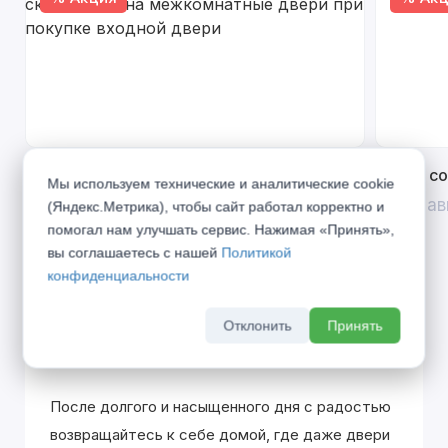
Открой двери выгоде. Дополнительная
Divilux 
Мы используем технические и аналитические cookie
скидка 10% на межкомнатные двери при
До 31 ав
(Яндекс.Метрика), чтобы сайт работал корректно и
покупке входной двери
помогал нам улучшать сервис. Нажимая «Принять»,
До 31 августа 2026 г
вы соглашаетесь с нашей
Политикой
конфиденциальности
Отклонить
Принять
Описание
После долгого и насыщенного дня с радостью
возвращайтесь к себе домой, где даже двери