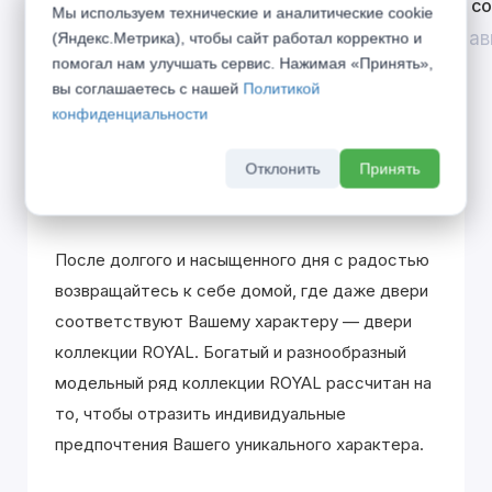
Открой двери выгоде. Дополнительная
Divilux 
Мы используем технические и аналитические cookie
скидка 10% на межкомнатные двери при
До 31 ав
(Яндекс.Метрика), чтобы сайт работал корректно и
покупке входной двери
помогал нам улучшать сервис. Нажимая «Принять»,
вы соглашаетесь с нашей
Политикой
До 31 августа 2026 г
конфиденциальности
Отклонить
Принять
Описание
После долгого и насыщенного дня с радостью
возвращайтесь к себе домой, где даже двери
соответствуют Вашему характеру — двери
коллекции ROYAL. Богатый и разнообразный
модельный ряд коллекции ROYAL рассчитан на
то, чтобы отразить индивидуальные
предпочтения Вашего уникального характера.