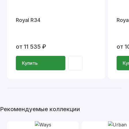
Royal R34
Roya
от 11 535 ₽
от 1
Купить
Ку
Рекомендуемые коллекции